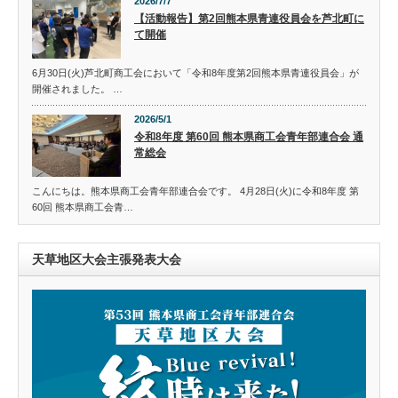
2026/7/7
【活動報告】第2回熊本県青連役員会を芦北町に
て開催
6月30日(火)芦北町商工会において「令和8年度第2回熊本県青連役員会」が
開催されました。 …
2026/5/1
令和8年度 第60回 熊本県商工会青年部連合会 通
常総会
こんにちは。熊本県商工会青年部連合会です。 4月28日(火)に令和8年度 第
60回 熊本県商工会青…
天草地区大会主張発表大会