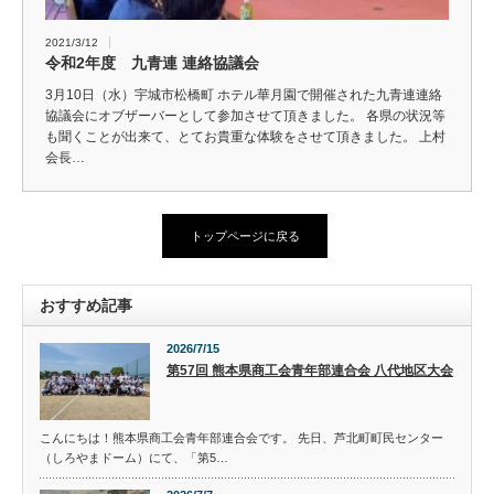
2021/3/12
令和2年度 九青連 連絡協議会
3月10日（水）宇城市松橋町 ホテル華月園で開催された九青連連絡
協議会にオブザーバーとして参加させて頂きました。 各県の状況等
も聞くことが出来て、とてお貴重な体験をさせて頂きました。 上村
会長…
トップページに戻る
おすすめ記事
2026/7/15
第57回 熊本県商工会青年部連合会 八代地区大会
こんにちは！熊本県商工会青年部連合会です。 先日、芦北町町民センター
（しろやまドーム）にて、「第5…