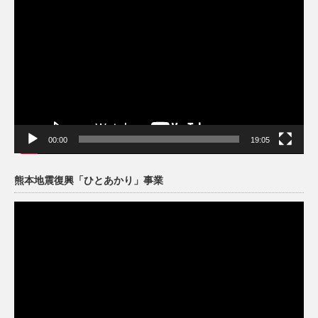
画
プ
レ
ー
ヤ
ー
00:00
19:05
熊本地震復興「ひとあかり」事業
動
画
プ
レ
ー
ヤ
ー