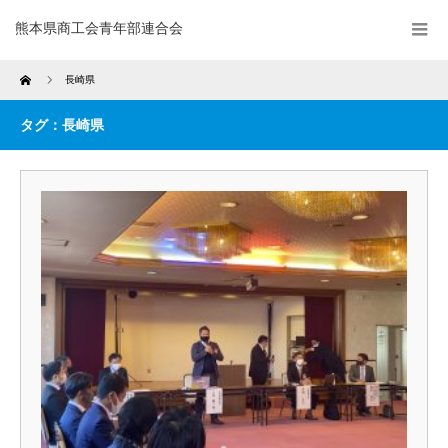
熊本県商工会青年部連合会
Home
長崎県
タグ：長崎県