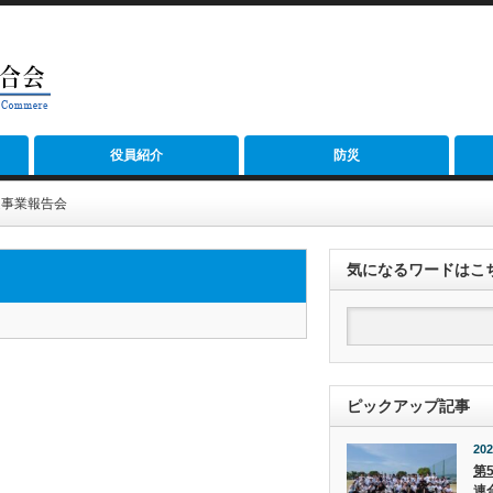
役員紹介
防災
進事業報告会
気になるワードはこ
ピックアップ記事
202
第
連