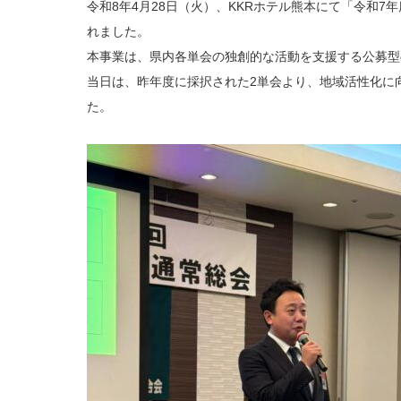
令和8年4月28日（火）、KKRホテル熊本にて「令和7
事
業
れました。
報
告
会
本事業は、県内各単会の独創的な活動を支援する公募型
は
当日は、昨年度に採択された2単会より、地域活性化に
た。