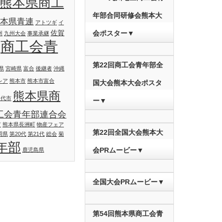
#熊本県商工
年部合同研修会熊本大
熊本県青連
アトツギ
イ
佐賀
会ポスター▼
州
九州大会
事業承継
商工会青
第22回商工会青年部全
県
宮崎県
富合
後継者
沖縄
レア
熊本市
熊本市富合
国大会熊本大会ポスタ
熊本県商
八代市
ー▼
工会青年部連合会
市
熊本県長洲町
物産フェア
第22回全国大会熊本大
岡県
第20代
第21代
総会
菊
年部
会PRムービー▼
鹿児島県
全国大会PRムービー▼
第54回熊本県商工会青