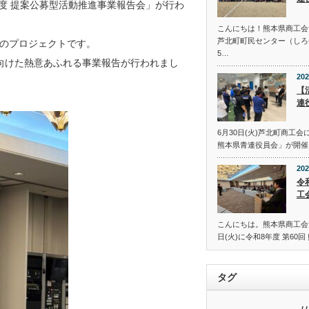
年度 提案公募型活動推進事業報告会」が行わ
こんにちは！熊本県商工会
芦北町町民センター（しろ
のプロジェクトです。
5…
向けた熱意あふれる事業報告が行われまし
202
【
連
6月30日(火)芦北町商工
熊本県青連役員会」が開催
202
令
工
こんにちは。熊本県商工会青
日(火)に令和8年度 第60
タグ