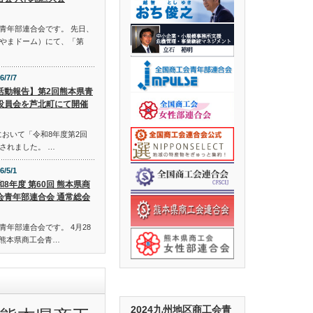
青年部連合会です。 先日、
やまドーム）にて、「第
6/7/7
活動報告】第2回熊本県青
役員会を芦北町にて開催
会において「令和8年度第2回
されました。 …
6/5/1
和8年度 第60回 熊本県商
会青年部連合会 通常総会
年部連合会です。 4月28
回 熊本県商工会青…
2024九州地区商工会青