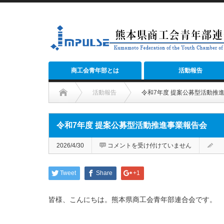
商工会青年部とは
活動報告
活動報告
令和7年度 提案公募型活動推
令和7年度 提案公募型活動推進事業報告会
令
2026/4/30
コメントを受け付けていません
和
7
年
度
Tweet
Share
+1
提
案
公
募
皆様、こんにちは。熊本県商工会青年部連合会です。
型
活
動
推
進