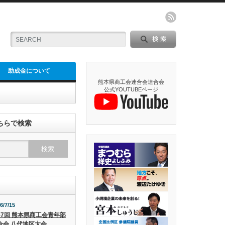
助成金について
熊本県商工会連合会連合会
公式YOUTUBEページ
ちらで検索
6/7/15
57回 熊本県商工会青年部
合会 八代地区大会