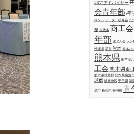
#ICTアドバイザー
会青年部
#
ベント
リーダー研修会
九
商工会
県
八代市
年部
城北大会
大分
熊本
沖縄県
災害
熊本パ
熊本県
熊本県
工会
熊本県商
熊本県球磨郡
熊本県菊池
球磨
球磨地区
甲子園
福
青
池市
長崎県
長洲町