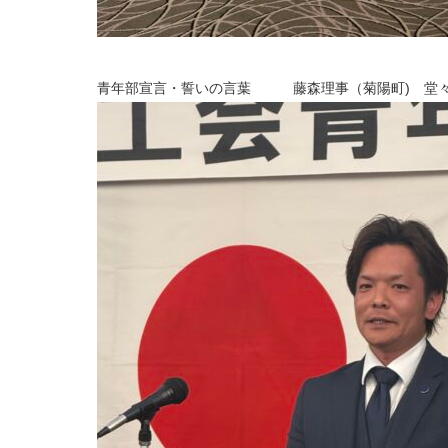
青年部宣言・誓いの言葉 藤森理事（菊陽町) 堂々