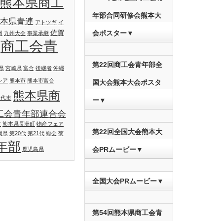
#熊本県商工
年部合同研修会熊本大
熊本県青連
アトツギ
イ
佐賀
会ポスター▼
州
九州大会
事業承継
商工会青
第22回商工会青年部全
県
宮崎県
富合
後継者
沖縄
レア
熊本市
熊本市富合
国大会熊本大会ポスタ
熊本県商
八代市
ー▼
工会青年部連合会
市
熊本県長洲町
物産フェア
第22回全国大会熊本大
岡県
第20代
第21代
総会
菊
年部
会PRムービー▼
鹿児島県
全国大会PRムービー▼
第54回熊本県商工会青