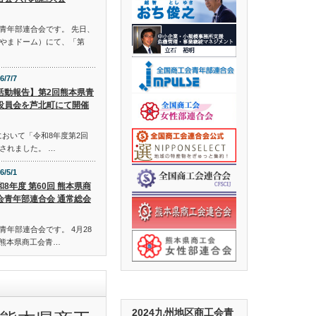
青年部連合会です。 先日、
やまドーム）にて、「第
6/7/7
活動報告】第2回熊本県青
役員会を芦北町にて開催
会において「令和8年度第2回
されました。 …
6/5/1
和8年度 第60回 熊本県商
会青年部連合会 通常総会
年部連合会です。 4月28
回 熊本県商工会青…
2024九州地区商工会青