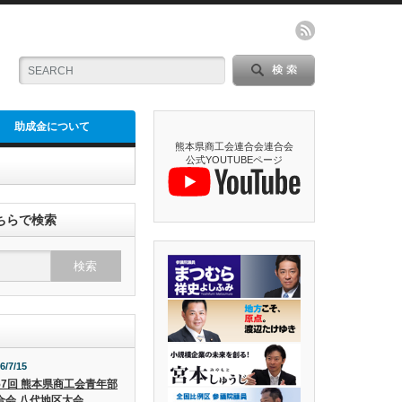
助成金について
熊本県商工会連合会連合会
公式YOUTUBEページ
ちらで検索
6/7/15
57回 熊本県商工会青年部
合会 八代地区大会