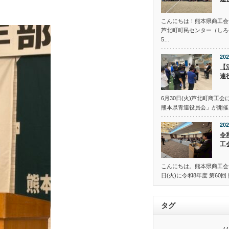
こんにちは！熊本県商工会
芦北町町民センター（しろ
5…
202
【
連
6月30日(火)芦北町商工
熊本県青連役員会」が開催
202
令
工
こんにちは。熊本県商工会青
日(火)に令和8年度 第60
タグ