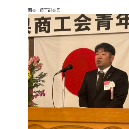
青
年
開会 蒔平副会長
部
連
合
会
通
常
総
会
は