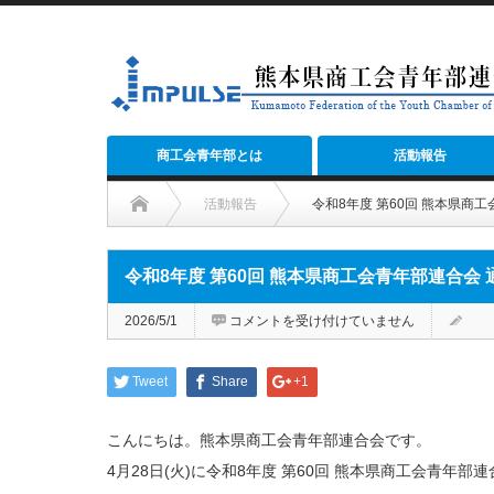
商工会青年部とは
活動報告
活動報告
令和8年度 第60回 熊本県商
令和8年度 第60回 熊本県商工会青年部連合会
令
2026/5/1
コメントを受け付けていません
和
8
年
度
Tweet
Share
+1
第
60
回
熊
こんにちは。熊本県商工会青年部連合会です。
本
県
商
4月28日(火)に令和8年度 第60回 熊本県商工会青年
工
会