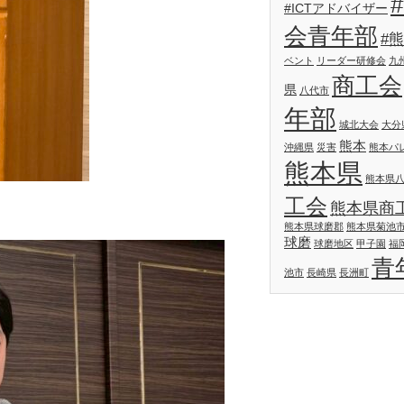
#ICTアドバイザー
会青年部
#
ベント
リーダー研修会
九
商工会
県
八代市
年部
城北大会
大分
熊本
沖縄県
災害
熊本パ
熊本県
熊本県
工会
熊本県商
熊本県球磨郡
熊本県菊池
球磨
球磨地区
甲子園
福
青
池市
長崎県
長洲町