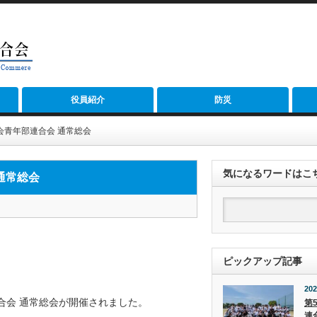
役員紹介
防災
工会青年部連合会 通常総会
気になるワードはこ
 通常総会
ピックアップ記事
202
部連合会 通常総会が開催されました。
第
連