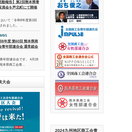
活動報告】第2回熊本県青
役員会を芦北町にて開催
会において「令和8年度第2回
されました。 …
6/5/1
和8年度 第60回 熊本県商
会青年部連合会 通常総会
年部連合会です。 4月28
回 熊本県商工会青…
表大会
2024九州地区商工会青