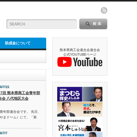
助成金について
熊本県商工会連合会連合会
公式YOUTUBEページ
6/7/15
57回 熊本県商工会青年部
合会 八代地区大会
青年部連合会です。 先日、
やまドーム）にて、「第
6/7/7