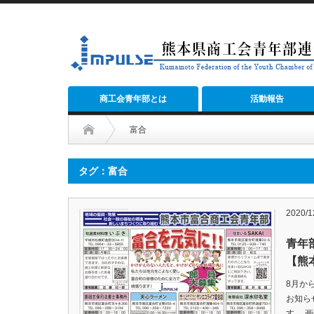
商工会青年部とは
活動報告
富合
タグ：富合
2020/1
青年
【熊
8月か
お知ら
す。 