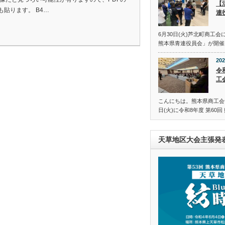
【
も貼ります。 B4…
連
6月30日(火)芦北町商工
熊本県青連役員会」が開催
202
令
工
こんにちは。熊本県商工会青
日(火)に令和8年度 第60
天草地区大会主張発