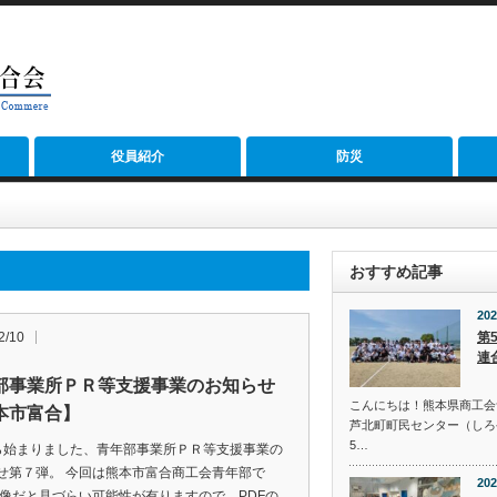
役員紹介
防災
おすすめ記事
202
2/10
第
連
部事業所ＰＲ等支援事業のお知らせ
こんにちは！熊本県商工会
本市富合】
芦北町町民センター（しろ
5…
ら始まりました、青年部事業所ＰＲ等支援事業の
せ第７弾。 今回は熊本市富合商工会青年部で
202
画像だと見づらい可能性が有りますので、PDFの