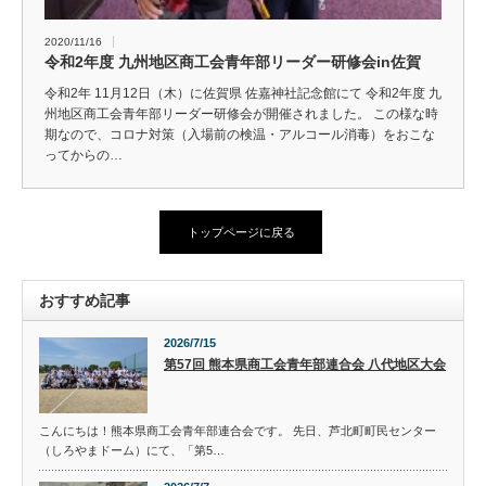
2020/11/16
令和2年度 九州地区商工会青年部リーダー研修会in佐賀
令和2年 11月12日（木）に佐賀県 佐嘉神社記念館にて 令和2年度 九
州地区商工会青年部リーダー研修会が開催されました。 この様な時
期なので、コロナ対策（入場前の検温・アルコール消毒）をおこな
ってからの…
トップページに戻る
おすすめ記事
2026/7/15
第57回 熊本県商工会青年部連合会 八代地区大会
こんにちは！熊本県商工会青年部連合会です。 先日、芦北町町民センター
（しろやまドーム）にて、「第5…