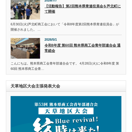
2026/7/7
【活動報告】第2回熊本県青連役員会を芦北町に
て開催
6月30日(火)芦北町商工会において「令和8年度第2回熊本県青連役員会」が
開催されました。 …
2026/5/1
令和8年度 第60回 熊本県商工会青年部連合会 通
常総会
こんにちは。熊本県商工会青年部連合会です。 4月28日(火)に令和8年度 第
60回 熊本県商工会青…
天草地区大会主張発表大会