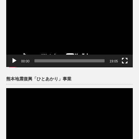
画
プ
レ
ー
ヤ
ー
00:00
19:05
熊本地震復興「ひとあかり」事業
動
画
プ
レ
ー
ヤ
ー