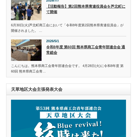
2026/7/7
【活動報告】第2回熊本県青連役員会を芦北町に
て開催
6月30日(火)芦北町商工会において「令和8年度第2回熊本県青連役員会」が
開催されました。 …
2026/5/1
令和8年度 第60回 熊本県商工会青年部連合会 通
常総会
こんにちは。熊本県商工会青年部連合会です。 4月28日(火)に令和8年度 第
60回 熊本県商工会青…
天草地区大会主張発表大会