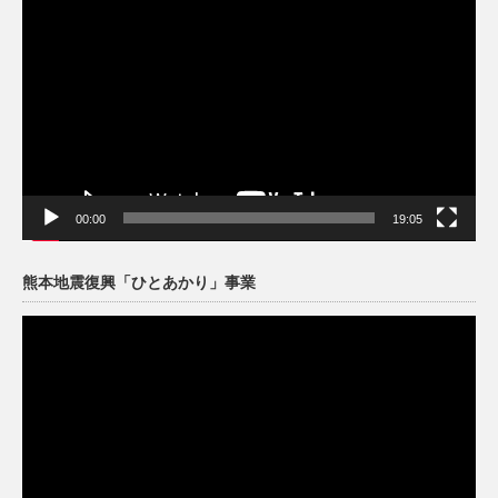
画
プ
レ
ー
ヤ
ー
00:00
19:05
熊本地震復興「ひとあかり」事業
動
画
プ
レ
ー
ヤ
ー