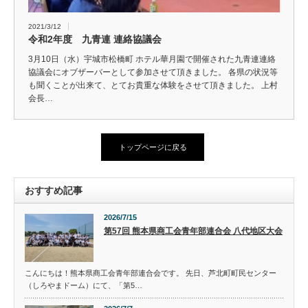
2021/3/12
令和2年度 九青連 連絡協議会
3月10日（水）宇城市松橋町 ホテル華月園で開催された九青連連絡
協議会にオブザーバーとして参加させて頂きました。 各県の状況等
も聞くことが出来て、とてお貴重な体験をさせて頂きました。 上村
会長…
トップページに戻る
おすすめ記事
2026/7/15
第57回 熊本県商工会青年部連合会 八代地区大会
こんにちは！熊本県商工会青年部連合会です。 先日、芦北町町民センター
（しろやまドーム）にて、「第5…