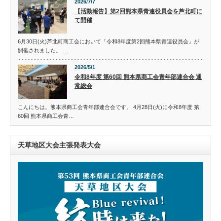
2026/7/7
【活動報告】第2回熊本県青連役員会を芦北町に
て開催
6月30日(火)芦北町商工会において「令和8年度第2回熊本県青連役員会」が
開催されました。 …
2026/5/1
令和8年度 第60回 熊本県商工会青年部連合会 通
常総会
こんにちは。熊本県商工会青年部連合会です。 4月28日(火)に令和8年度 第
60回 熊本県商工会青…
天草地区大会主張発表大会