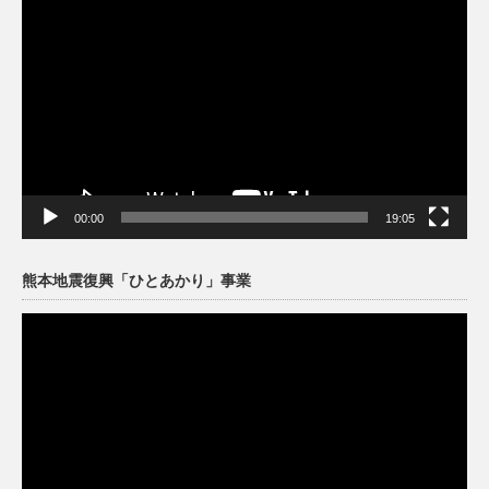
画
プ
レ
ー
ヤ
ー
00:00
19:05
熊本地震復興「ひとあかり」事業
動
画
プ
レ
ー
ヤ
ー