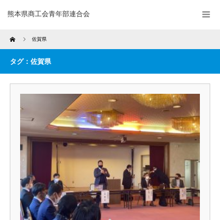
熊本県商工会青年部連合会
Home
佐賀県
タグ：佐賀県