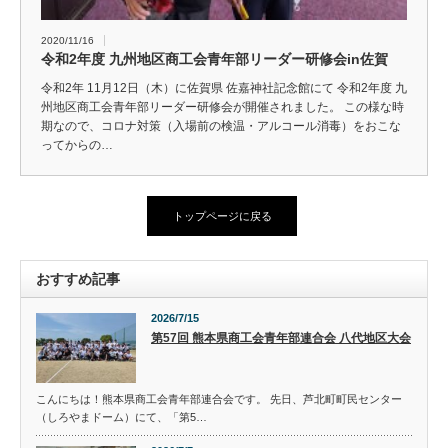
2020/11/16
令和2年度 九州地区商工会青年部リーダー研修会in佐賀
令和2年 11月12日（木）に佐賀県 佐嘉神社記念館にて 令和2年度 九
州地区商工会青年部リーダー研修会が開催されました。 この様な時
期なので、コロナ対策（入場前の検温・アルコール消毒）をおこな
ってからの…
トップページに戻る
おすすめ記事
2026/7/15
第57回 熊本県商工会青年部連合会 八代地区大会
こんにちは！熊本県商工会青年部連合会です。 先日、芦北町町民センター
（しろやまドーム）にて、「第5…