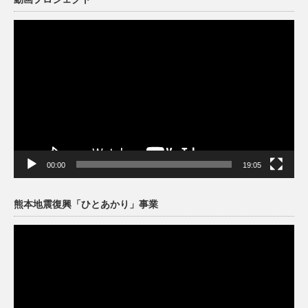
動
画
プ
レ
ー
ヤ
ー
00:00
19:05
熊本地震復興「ひとあかり」事業
動
画
プ
レ
ー
ヤ
ー