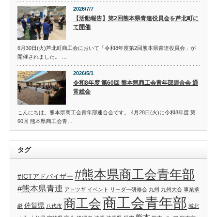
2026/7/7
【活動報告】第2回熊本県青連役員会を芦北町に
て開催
6月30日(火)芦北町商工会において「令和8年度第2回熊本県青連役員会」が
開催されました。 …
2026/5/1
令和8年度 第60回 熊本県商工会青年部連合会 通
常総会
こんにちは。熊本県商工会青年部連合会です。 4月28日(火)に令和8年度 第
60回 熊本県商工会青…
タグ
#熊本県商工会青年部
#ICTアドバイザー
#熊本県青連
アトツギ
イベント
リーダー研修会
九州
九州大会
事業承
商工会青年部
商工会
佐賀県
継
八代市
城北