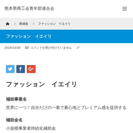
熊本県商工会青年部連合会
Home
助成金
ファッション イエイリ
ファッション イエイリ
フ
2018/10/29
コメントを受け付けていません
ァ
ッ
シ
ョ
ン
イ
エ
イ
リ
は
ファッション イエイリ
補助事業名
世界に一つ！自分だけの一着で着心地とプレミアム感を提供する
補助金名
小規模事業者持続化補助金