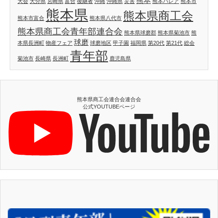
熊本
大会
大分県
宮崎県
富合
後継者
沖縄
沖縄県
災害
熊本パレア
熊本市
熊本県
熊本県商工会
熊本市富合
熊本県八代市
熊本県商工会青年部連合会
熊本県球磨郡
熊本県菊池市
熊
球磨
本県長洲町
物産フェア
球磨地区
甲子園
福岡県
第20代
第21代
総会
青年部
菊池市
長崎県
長洲町
鹿児島県
熊本県商工会連合会連合会
公式YOUTUBEページ