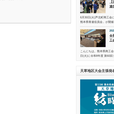
【
連
6月30日(火)芦北町商工
熊本県青連役員会」が開催
202
令
工
こんにちは。熊本県商工会青
日(火)に令和8年度 第60
天草地区大会主張発