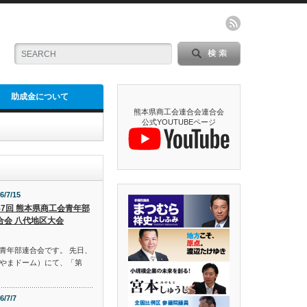
助成金について
熊本県商工会連合会連合会
公式YOUTUBEページ
6/7/15
57回 熊本県商工会青年部
合会 八代地区大会
青年部連合会です。 先日、
やまドーム）にて、「第
6/7/7