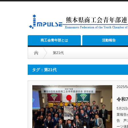
商工会青年部とは
活動報告
第21代
タグ：第21代
2025/5
令和
5月2
業報告
告 芦
ーツ体