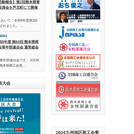
活動報告】第2回熊本県青
役員会を芦北町にて開催
会において「令和8年度第2回
されました。 …
6/5/1
和8年度 第60回 熊本県商
会青年部連合会 通常総会
年部連合会です。 4月28
回 熊本県商工会青…
表大会
2024九州地区商工会青